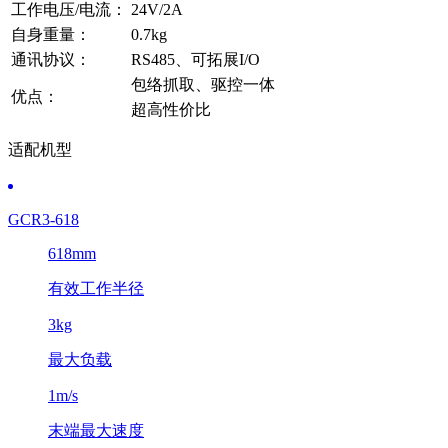
工作电压/电流：
24V/2A
自身重量：
0.7kg
通讯协议：
RS485、可拓展I/O
包络抓取、驱控一体
优点：
超高性价比
适配机型
GCR3-618
618mm
有效工作半径
3kg
最大负载
1m/s
末端最大速度