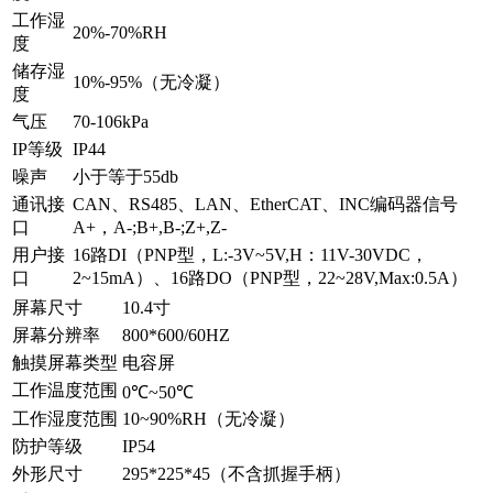
工作湿
20%-70%RH
度
储存湿
10%-95%（无冷凝）
度
气压
70-106kPa
IP等级
IP44
噪声
小于等于55db
通讯接
CAN、RS485、LAN、EtherCAT、INC编码器信号
口
A+，A-;B+,B-;Z+,Z-
用户接
16路DI（PNP型，L:-3V~5V,H：11V-30VDC，
口
2~15mA）、16路DO（PNP型，22~28V,Max:0.5A）
屏幕尺寸
10.4寸
屏幕分辨率
800*600/60HZ
触摸屏幕类型
电容屏
工作温度范围
0℃~50℃
工作湿度范围
10~90%RH（无冷凝）
防护等级
IP54
外形尺寸
295*225*45（不含抓握手柄）