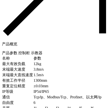
产品概览
产品参数
控制柜
示教器
名称
参数
最大有效负载
12kg
末端最大速度
3.8m/s
末端最大直线速度
1.5m/s
有效工作半径
1300mm
重复定位精度
±0.03mm
IP等级
IP54/IP65
通信
Tcp/lp、Modbus/Tcp、Profinet、以太网/lp
自由度
6