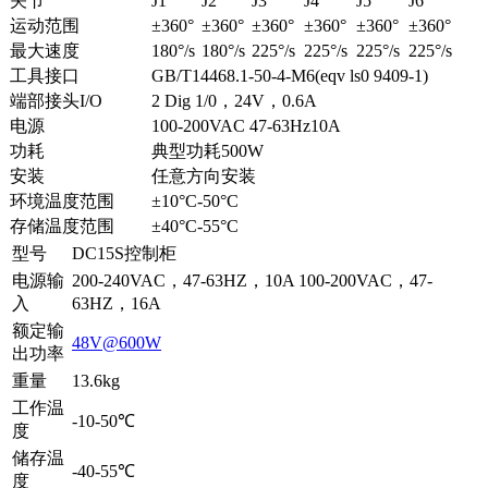
关节
J1
J2
J3
J4
J5
J6
运动范围
±360°
±360°
±360°
±360°
±360°
±360°
最大速度
180°/s
180°/s
225°/s
225°/s
225°/s
225°/s
工具接口
GB/T14468.1-50-4-M6(eqv ls0 9409-1)
端部接头I/O
2 Dig 1/0，24V，0.6A
电源
100-200VAC 47-63Hz10A
功耗
典型功耗500W
安装
任意方向安装
环境温度范围
±10°C-50°C
存储温度范围
±40°C-55°C
型号
DC15S控制柜
电源输
200-240VAC，47-63HZ，10A 100-200VAC，47-
入
63HZ，16A
额定输
48V@600W
出功率
重量
13.6kg
工作温
-10-50℃
度
储存温
-40-55℃
度