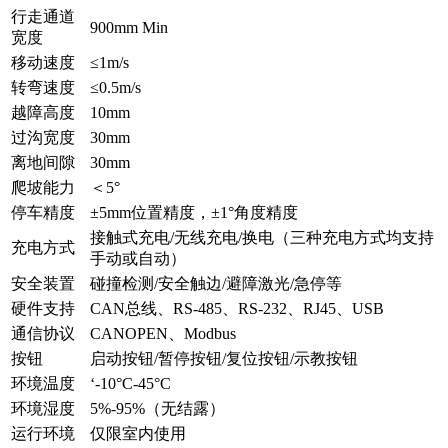
行走通道
900mm Min
宽度
移动速度
≤1m/s
转弯速度
≤0.5m/s
越障高度
10mm
过沟宽度
30mm
离地间隙
30mm
爬坡能力
＜5°
停车精度
±5mm位置精度，±1°角度精度
接触式充电/无线充电/换电（三种充电方式均支持
充电方式
手动或自动）
安全装置
碰撞检测/安全触边/避障激光/急停等
硬件支持
CAN总线、RS-485、RS-232、RJ45、USB
通信协议
CANOPEN、Modbus
按钮
启动按钮/暂停按钮/复位按钮/示教按钮
环境温度
‘-10°C-45°C
环境湿度
5%-95%（无结露）
运行环境
仅限室内使用