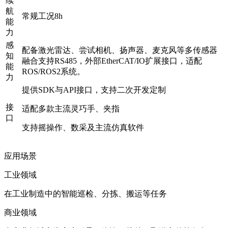
续
航
常规工况8h
能
力
感
配备激光雷达、尝试相机、扬声器、麦克风等多传感器
知
融合支持RS485，外部EtherCAT/IO扩展接口，适配
能
ROS/ROS2系统。
力
提供SDK与API接口，支持二次开发定制
接
适配多款主流灵巧手、夹指
口
支持摇操作、数采及主流仿真软件
应用场景
工业领域
在工业制造中的智能巡检、分拣、搬运等任务
商业领域