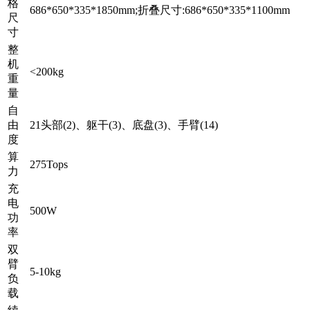
格
686*650*335*1850mm;折叠尺寸:686*650*335*1100mm
尺
寸
整
机
<200kg
重
量
自
由
21头部(2)、躯干(3)、底盘(3)、手臂(14)
度
算
275Tops
力
充
电
500W
功
率
双
臂
5-10kg
负
载