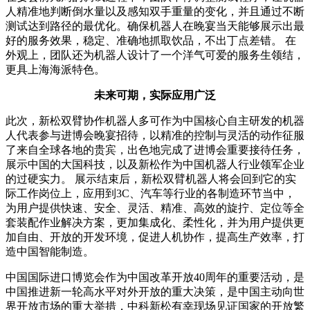
人精准地判断倒水量以及感知双手重量的变化，并且通过不断
测试达到路径的最优化。确保机器人在晚宴当天能够展示出最
好的服务效果，稳定、准确地抓取饮品，不出丁点差错。 在
外观上，团队还为机器人设计了一个洋气可爱的服务生领结，
更具上海海派特色。
未来可期，实际应用广泛
此次，新松双臂协作机器人多可作为中国核心自主研发的机器
人代表参与进博会晚宴招待，以精准的控制与灵活的动作征服
了来自全球各地的贵宾，出色地完成了进博会重要接待任务，
展示中国的大国科技，以及新松作为中国机器人行业领军企业
的过硬实力。 展示结束后，新松双臂机器人将会回到它的实
际工作岗位上，应用到3C、汽车等行业的各制造环节当中，
为用户提供快速、安全、灵活、精准、高效的旋拧、定位等全
套装配作业解决方案，更加集成化、柔性化，并为用户提供更
加自由、开放的开发环境，促进人机协作，提高生产效率，打
造中国智能制造。
中国国际进口博览会作为中国改革开放40周年的重要活动，是
中国推进新一轮高水平对外开放的重大决策，是中国主动向世
界开放市场的重大举措，中科新松有幸现场见证国家的开放繁