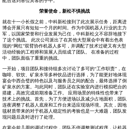
配合送到各位宾客的手中。
荣誉使命，新松不惧挑战
就在十一小长假之前，中科新松接到了此次展示任务，距离进
博会开展只有短短一个月的时间。作为中国机器人行业的主力
军，以国家荣誉和行业发展为己任，中科新松义不容辞地接下
了这个挑战。 此次公司派出了在其他大型展会中有着出色表
现的“网红”双臂协作机器人多可，并调配了技术过硬又有大型
活动经验的工程师和策展人员组成了团队。 在准备的过程
中，团队面临了重重的挑战。
一开始，项目团队和接待组多次讨论了多可的“工作职责”，在
咖啡、软饮、矿泉水等多种饮品进行选择，为了能更好地体现
宴会中西合璧的特色以及与服务员之间的配合，最终选择了倒
矿泉水的方案。与此同时，团队还在实验室内进行模拟吧台的
搭建，高效完成前期准备工作。 应用场景的特殊性也带来了
技术上的挑战。首先，为了方便进场以及减少占地面积，团队
连夜调整了机器人底座和工作台来适应现场环境。其次，因地
毯材质带来的对于机器人稳定性的考验也是一大难题，团队发
现问题后及时进行了处理。
在宴会前几周的调试过程中，团队不停调整测试程序，让机器